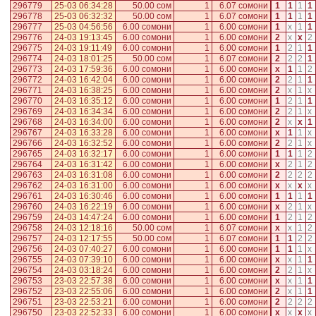
296779
25-03 06:34:28
50.00 сом
1
6.07 сомони
1
1
1
1
296778
25-03 06:32:32
50.00 сом
1
6.07 сомони
1
1
1
1
296777
25-03 04:56:56
6.00 сомони
1
6.00 сомони
1
x
1
1
296776
24-03 19:13:45
6.00 сомони
1
6.00 сомони
2
x
x
2
296775
24-03 19:11:49
6.00 сомони
1
6.00 сомони
1
2
1
1
296774
24-03 18:01:25
50.00 сом
1
6.07 сомони
2
2
2
1
296773
24-03 17:59:36
6.00 сомони
1
6.00 сомони
x
1
1
2
296772
24-03 16:42:04
6.00 сомони
1
6.00 сомони
2
2
1
1
296771
24-03 16:38:25
6.00 сомони
1
6.00 сомони
2
x
1
x
296770
24-03 16:35:12
6.00 сомони
1
6.00 сомони
1
2
1
1
296769
24-03 16:34:34
6.00 сомони
1
6.00 сомони
2
2
1
x
296768
24-03 16:34:00
6.00 сомони
1
6.00 сомони
2
x
x
1
296767
24-03 16:33:28
6.00 сомони
1
6.00 сомони
x
1
1
x
296766
24-03 16:32:52
6.00 сомони
1
6.00 сомони
2
2
1
x
296765
24-03 16:32:17
6.00 сомони
1
6.00 сомони
1
1
1
2
296764
24-03 16:31:42
6.00 сомони
1
6.00 сомони
x
2
1
2
296763
24-03 16:31:08
6.00 сомони
1
6.00 сомони
2
2
2
2
296762
24-03 16:31:00
6.00 сомони
1
6.00 сомони
x
x
x
x
296761
24-03 16:30:46
6.00 сомони
1
6.00 сомони
1
1
1
1
296760
24-03 16:22:19
6.00 сомони
1
6.00 сомони
x
2
1
x
296759
24-03 14:47:24
6.00 сомони
1
6.00 сомони
1
2
1
2
296758
24-03 12:18:16
50.00 сом
1
6.07 сомони
x
x
1
2
296757
24-03 12:17:55
50.00 сом
1
6.07 сомони
1
1
2
2
296756
24-03 07:40:27
6.00 сомони
1
6.00 сомони
1
1
1
x
296755
24-03 07:39:10
6.00 сомони
1
6.00 сомони
x
x
1
1
296754
24-03 03:18:24
6.00 сомони
1
6.00 сомони
2
2
1
x
296753
23-03 22:57:38
6.00 сомони
1
6.00 сомони
x
x
1
1
296752
23-03 22:55:06
6.00 сомони
1
6.00 сомони
2
x
1
1
296751
23-03 22:53:21
6.00 сомони
1
6.00 сомони
2
2
2
2
296750
23-03 22:52:33
6.00 сомони
1
6.00 сомони
x
x
x
x