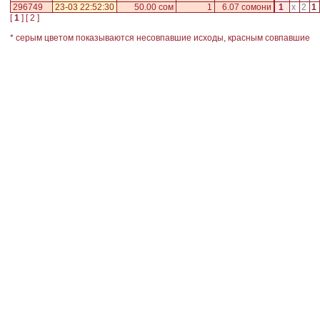
296749
23-03 22:52:30
50.00 сом
1
6.07 сомони
1
x
2
1
[
1
] [
2
]
* серым цветом показываются несовпавшие исходы, красным совпавшие