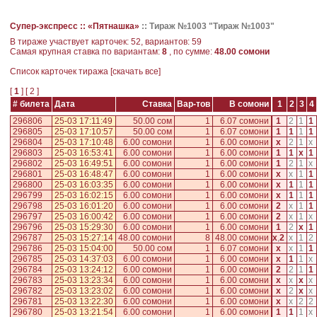
Супер-экспресс ::
«Пятнашка»
::
Тираж №1003 "Тираж №1003"
В тираже участвует карточек: 52, вариантов: 59
Самая крупная ставка по вариантам:
8
, по сумме:
48.00 сомони
Cписок карточек тиража [
скачать все
]
[
1
] [
2
]
# билета
Дата
Ставка
Вар-тов
В сомони
1
2
3
4
296806
25-03 17:11:49
50.00 сом
1
6.07 сомони
1
2
1
1
296805
25-03 17:10:57
50.00 сом
1
6.07 сомони
1
1
1
1
296804
25-03 17:10:48
6.00 сомони
1
6.00 сомони
x
2
1
x
296803
25-03 16:53:41
6.00 сомони
1
6.00 сомони
1
1
x
1
296802
25-03 16:49:51
6.00 сомони
1
6.00 сомони
1
2
1
x
296801
25-03 16:48:47
6.00 сомони
1
6.00 сомони
x
x
1
1
296800
25-03 16:03:35
6.00 сомони
1
6.00 сомони
x
1
1
1
296799
25-03 16:02:15
6.00 сомони
1
6.00 сомони
x
1
1
1
296798
25-03 16:01:20
6.00 сомони
1
6.00 сомони
2
x
1
1
296797
25-03 16:00:42
6.00 сомони
1
6.00 сомони
2
x
1
x
296796
25-03 15:29:30
6.00 сомони
1
6.00 сомони
1
2
x
1
296787
25-03 15:27:14
48.00 сомони
8
48.00 сомони
x
,
2
x
1
2
296786
25-03 15:04:00
50.00 сом
1
6.07 сомони
x
x
1
1
296785
25-03 14:37:03
6.00 сомони
1
6.00 сомони
x
1
1
x
296784
25-03 13:24:12
6.00 сомони
1
6.00 сомони
2
2
1
1
296783
25-03 13:23:34
6.00 сомони
1
6.00 сомони
x
x
x
x
296782
25-03 13:23:02
6.00 сомони
1
6.00 сомони
x
2
x
x
296781
25-03 13:22:30
6.00 сомони
1
6.00 сомони
x
x
2
2
296780
25-03 13:21:54
6.00 сомони
1
6.00 сомони
1
1
1
x