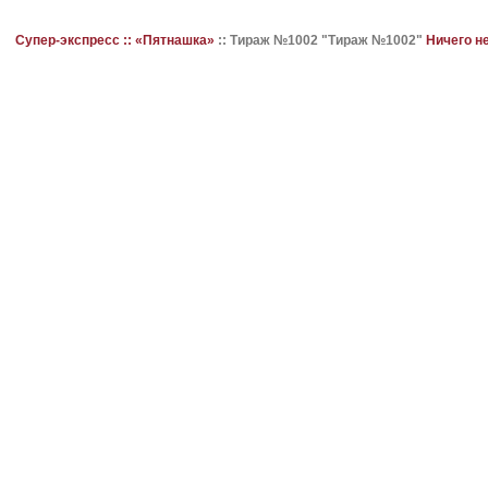
Супер-экспресс ::
«Пятнашка»
::
Тираж №1002 "Тираж №1002"
Ничего н