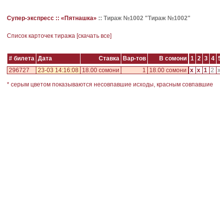
Супер-экспресс ::
«Пятнашка»
::
Тираж №1002 "Тираж №1002"
Cписок карточек тиража [
скачать все
]
# билета
Дата
Ставка
Вар-тов
В сомони
1
2
3
4
296727
23-03 14:16:08
18.00 сомони
1
18.00 сомони
x
x
1
2
* серым цветом показываются несовпавшие исходы, красным совпавшие