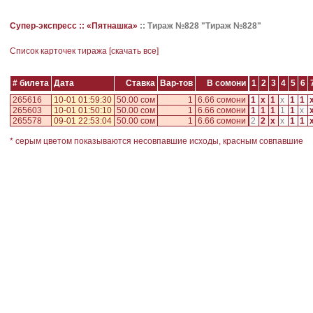
Супер-экспресс ::
«Пятнашка»
::
Тираж №828 "Тираж №828"
Cписок карточек тиража [
скачать все
]
# билета
Дата
Ставка
Вар-тов
В сомони
1
2
3
4
5
6
265616
10-01 01:59:30
50.00 сом
1
6.66 сомони
1
x
1
x
1
1
265603
10-01 01:50:10
50.00 сом
1
6.66 сомони
1
1
1
1
1
x
265578
09-01 22:53:04
50.00 сом
1
6.66 сомони
2
2
x
x
1
1
* серым цветом показываются несовпавшие исходы, красным совпавшие