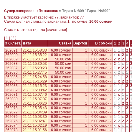
Супер-экспресс ::
«Пятнашка»
::
Тираж №809 "Тираж №809"
В тираже участвует карточек: 77, вариантов: 77
Самая крупная ставка по вариантам:
1
, по сумме:
10.00 сомони
Cписок карточек тиража [
скачать все
]
[
1
] [
2
]
# билета
Дата
Ставка
Вар-тов
В сомони
1
2
3
4
262091
21-11 15:58:33
6.00 сомони
1
6.00 сомони
1
1
x
2
262090
21-11 15:35:22
6.00 сомони
1
6.00 сомони
x
x
2
x
262089
21-11 15:31:59
50.00 сом
1
6.66 сомони
2
x
2
1
x
262088
21-11 15:30:53
50.00 сом
1
6.66 сомони
2
1
x
1
262087
21-11 15:29:23
50.00 сом
1
6.66 сомони
1
x
2
2
262086
21-11 15:27:45
50.00 сом
1
6.66 сомони
x
2
x
1
262085
21-11 15:24:58
6.00 сомони
1
6.00 сомони
1
1
1
2
262084
21-11 15:16:29
6.00 сомони
1
6.00 сомони
1
x
2
2
x
262083
21-11 15:15:23
6.00 сомони
1
6.00 сомони
1
1
1
2
262082
21-11 15:08:42
6.00 сомони
1
6.00 сомони
x
2
x
1
x
262081
21-11 15:07:46
6.00 сомони
1
6.00 сомони
1
x
1
x
x
262080
21-11 15:07:07
6.00 сомони
1
6.00 сомони
1
2
x
2
262079
21-11 15:06:26
6.00 сомони
1
6.00 сомони
1
1
2
2
x
262078
21-11 15:05:43
6.00 сомони
1
6.00 сомони
1
2
1
2
x
262077
21-11 15:04:09
6.00 сомони
1
6.00 сомони
1
x
x
1
x
262076
21-11 15:03:30
6.00 сомони
1
6.00 сомони
1
1
x
2
262075
21-11 15:02:41
6.00 сомони
1
6.00 сомони
2
2
2
2
262074
21-11 15:02:19
6.00 сомони
1
6.00 сомони
x
x
x
x
x
262073
21-11 15:01:56
6.00 сомони
1
6.00 сомони
1
1
1
1