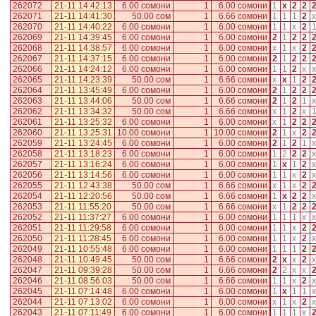
262072
21-11 14:42:13
6.00 сомони
1
6.00 сомони
1
x
2
2
262071
21-11 14:41:30
50.00 сом
1
6.66 сомони
1
1
1
2
x
262070
21-11 14:40:22
6.00 сомони
1
6.00 сомони
1
1
x
2
262069
21-11 14:39:45
6.00 сомони
1
6.00 сомони
2
1
2
2
262068
21-11 14:38:57
6.00 сомони
1
6.00 сомони
x
1
x
2
262067
21-11 14:37:15
6.00 сомони
1
6.00 сомони
2
1
2
2
262066
21-11 14:24:12
6.00 сомони
1
6.00 сомони
1
1
2
x
x
262065
21-11 14:23:39
50.00 сом
1
6.66 сомони
x
x
1
2
262064
21-11 13:45:49
6.00 сомони
1
6.00 сомони
2
1
2
2
262063
21-11 13:44:06
50.00 сом
1
6.66 сомони
2
1
2
1
x
262062
21-11 13:34:32
50.00 сом
1
6.66 сомони
x
1
2
x
262061
21-11 13:25:32
6.00 сомони
1
6.00 сомони
x
1
2
2
262060
21-11 13:25:31
10.00 сомони
1
10.00 сомони
2
1
x
2
262059
21-11 13:24:45
6.00 сомони
1
6.00 сомони
2
1
2
1
x
262058
21-11 13:18:23
6.00 сомони
1
6.00 сомони
1
2
2
2
x
262057
21-11 13:16:24
6.00 сомони
1
6.00 сомони
1
x
1
2
x
262056
21-11 13:14:56
6.00 сомони
1
6.00 сомони
1
1
x
2
x
262055
21-11 12:43:38
50.00 сом
1
6.66 сомони
x
1
x
2
262054
21-11 12:20:56
50.00 сом
1
6.66 сомони
1
x
2
2
x
262053
21-11 11:55:20
50.00 сом
1
6.66 сомони
x
1
2
2
262052
21-11 11:37:27
6.00 сомони
1
6.00 сомони
1
1
1
x
x
262051
21-11 11:29:58
6.00 сомони
1
6.00 сомони
1
1
x
2
262050
21-11 11:28:45
6.00 сомони
1
6.00 сомони
1
1
x
2
x
262049
21-11 10:55:48
6.00 сомони
1
6.00 сомони
1
1
1
2
262048
21-11 10:49:45
50.00 сом
1
6.66 сомони
2
x
x
2
x
262047
21-11 09:39:28
50.00 сом
1
6.66 сомони
2
2
x
x
262046
21-11 08:56:03
50.00 сом
1
6.66 сомони
1
1
x
2
x
262045
21-11 07:14:48
6.00 сомони
1
6.00 сомони
1
x
1
1
x
262044
21-11 07:13:02
6.00 сомони
1
6.00 сомони
x
1
x
2
x
262043
21-11 07:11:49
6.00 сомони
1
6.00 сомони
1
1
1
x