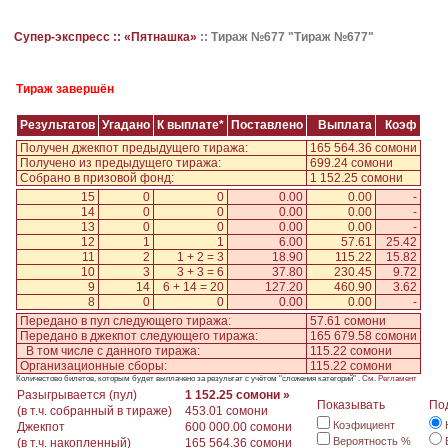
Супер-экспресс ::
«Пятнашка»
::
Тираж №677 "Тираж №677"
Тираж завершён
Результатов
Угадано
К выплате*
Поставлено
Выплата
Коэф
Получен джекпот предыдущего тиража:
165 564.36 сомони
Получено из предыдущего тиража:
699.24 сомони
Собрано в призовой фонд:
1 152.25 сомони
15
0
0
0.00
0.00
-
14
0
0
0.00
0.00
-
13
0
0
0.00
0.00
-
12
1
1
6.00
57.61
25.42
11
2
1 + 2 = 3
18.90
115.22
15.82
10
3
3 + 3 = 6
37.80
230.45
9.72
9
14
6 + 14 = 20
127.20
460.90
3.62
8
0
0
0.00
0.00
-
Передано в пул следующего тиража:
57.61 сомони
Передано в джекпот следующего тиража:
165 679.58 сомони
В том числе с данного тиража:
115.22 сомони
Организационные сборы:
115.22 сомони
Количестово билетов, которым будет выплачено за результат с учётом "сложения категорий" .
См. Регламент
Разыгрывается (пул)
1 152.25 сомони »
Показывать
По
(в т.ч. собранный в тираже)
453.01 сомони
Коэфициент
Джекпот
600 000.00 сомони
Вероятность %
(в т.ч. накопленный)
165 564.36 сомони