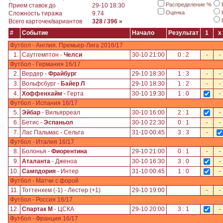
Распределение %
Прием ставок до
29-10 18:30
Оценка
Сложность тиража
9.74
Всего карточек/вариантов
328 / 396 »
#
Событие
Начало
Результат
1
x
Футбол - Англия. Премьер-Лига 2016/17
1.
Саутгемптон -
Челси
30-10 21:00
0 : 2
-
-
Футбол - Германия 16/17
2.
Вердер -
Фрайбург
29-10 18:30
1 : 3
-
-
3.
Вольфсбург -
Байер Л
29-10 18:30
1 : 2
-
-
4.
Хоффенхайм
- Герта
30-10 19:30
1 : 0
-
Футбол - Испания 16/17
5.
Эйбар
- Вильярреал
30-10 16:00
2 : 1
-
6.
Бетис -
Эспаньол
30-10 22:30
0 : 1
-
-
7.
Лас Пальмас - Сельта
31-10 00:45
3 : 3
-
Футбол - Италия 16/17
8.
Болонья -
Фиорентина
29-10 21:00
0 : 1
-
-
9.
Аталанта
- Дженоа
30-10 16:30
3 : 0
-
10.
Сампдория
- Интер
31-10 00:45
1 : 0
-
Футбол - Матчи с форой
11.
Тоттенхем (-1) - Лестер (+1)
29-10 19:00
-
-
Футбол - Россия 16/17
12.
Спартак М
- ЦСКА
29-10 20:00
3 : 1
-
Футбол - Франция 16/17