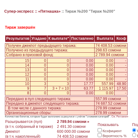
Супер-экспресс ::
«Пятнашка»
::
Тираж №200 "Тираж №200"
Тираж завершён
Результатов
Угадано
К выплате*
Поставлено
Выплата
Коэф
Получен джекпот предыдущего тиража:
74 408.53 сомони
Получено из предыдущего тиража:
298.63 сомони
Собрано в призовой фонд:
2 789.94 сомони
15
0
0
0.00
0.00
-
14
0
0
0.00
0.00
-
13
0
0
0.00
0.00
-
12
0
0
0.00
0.00
-
11
0
0
0.00
0.00
-
10
3
3
17.77
557.99
48.90
9
7
3 + 7 = 10
63.77
1 115.97
17.50
8
0
0
0.00
0.00
-
Передано в пул следующего тиража:
557.99 сомони
Передано в джекпот следующего тиража:
74 687.52 сомони
В том числе с данного тиража:
278.99 сомони
Организационные сборы:
278.99 сомони
Количестово билетов, которым будет выплачено за результат с учётом "сложения категорий" .
См. Регламент
Разыгрывается (пул)
2 789.94 сомони »
Показывать
По
(в т.ч. собранный в тираже)
2 491.30 сомони
Коэфициент
Джекпот
600 000.00 сомони
Вероятность %
(в т.ч. накопленный)
74 408.53 сомони