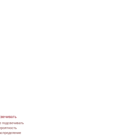
свечивать
е подсвечивать
ероятность
аспределение