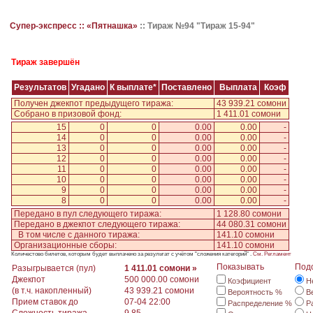
Супер-экспресс ::
«Пятнашка»
::
Тираж №94 "Тираж 15-94"
Тираж завершён
Результатов
Угадано
К выплате*
Поставлено
Выплата
Коэф
Получен джекпот предыдущего тиража:
43 939.21 сомони
Собрано в призовой фонд:
1 411.01 сомони
15
0
0
0.00
0.00
-
14
0
0
0.00
0.00
-
13
0
0
0.00
0.00
-
12
0
0
0.00
0.00
-
11
0
0
0.00
0.00
-
10
0
0
0.00
0.00
-
9
0
0
0.00
0.00
-
8
0
0
0.00
0.00
-
Передано в пул следующего тиража:
1 128.80 сомони
Передано в джекпот следующего тиража:
44 080.31 сомони
В том числе с данного тиража:
141.10 сомони
Организационные сборы:
141.10 сомони
Количестово билетов, которым будет выплачено за результат с учётом "сложения категорий" .
См. Регламент
Показывать
Под
Разыгрывается (пул)
1 411.01 сомони »
Джекпот
500 000.00 сомони
Коэфициент
Н
(в т.ч. накопленный)
43 939.21 сомони
Вероятность %
В
Прием ставок до
07-04 22:00
Распределение %
Р