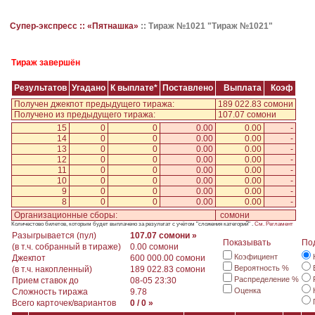
Супер-экспресс ::
«Пятнашка»
::
Тираж №1021 "Тираж №1021"
Тираж завершён
Результатов
Угадано
К выплате*
Поставлено
Выплата
Коэф
Получен джекпот предыдущего тиража:
189 022.83 сомони
Получено из предыдущего тиража:
107.07 сомони
15
0
0
0.00
0.00
-
14
0
0
0.00
0.00
-
13
0
0
0.00
0.00
-
12
0
0
0.00
0.00
-
11
0
0
0.00
0.00
-
10
0
0
0.00
0.00
-
9
0
0
0.00
0.00
-
8
0
0
0.00
0.00
-
Организационные сборы:
сомони
Количестово билетов, которым будет выплачено за результат с учётом "сложения категорий" .
См. Регламент
Разыгрывается (пул)
107.07 сомони »
Показывать
По
(в т.ч. собранный в тираже)
0.00 сомони
Коэфициент
Джекпот
600 000.00 сомони
Вероятность %
(в т.ч. накопленный)
189 022.83 сомони
Распределение %
Прием ставок до
08-05 23:30
Оценка
Сложность тиража
9.78
Всего карточек/вариантов
0 / 0 »