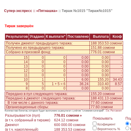
Супер-экспресс ::
«Пятнашка»
::
Тираж №1015 "Тираж№1015"
Тираж завершён
Результатов
Угадано
К выплате*
Поставлено
Выплата
Коэф
Получен джекпот предыдущего тиража:
188 353.53 сомони
Получено из предыдущего тиража:
151.88 сомони
Собрано в призовой фонд:
776.01 сомони
15
0
0
0.00
0.00
-
14
0
0
0.00
0.00
-
13
0
0
0.00
0.00
-
12
0
0
0.00
0.00
-
11
0
0
0.00
0.00
-
10
1
1
6.00
155.20
34.43
9
5
1 + 5 = 6
36.24
310.40
8.57
8
0
0
0.00
0.00
-
Передано в пул следующего тиража:
155.20 сомони
Передано в джекпот следующего тиража:
188 431.13 сомони
В том числе с данного тиража:
77.60 сомони
Организационные сборы:
77.60 сомони
Количестово билетов, которым будет выплачено за результат с учётом "сложения категорий" .
См. Регламент
Разыгрывается (пул)
776.01 сомони »
Показывать
По
(в т.ч. собранный в тираже)
624.12 сомони
Коэфициент
Джекпот
600 000.00 сомони
Вероятность %
(в т.ч. накопленный)
188 353.53 сомони