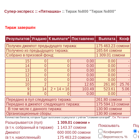
Супер-экспресс ::
«Пятнашка»
::
Тираж №800 "Тираж №800"
Тираж завершён
Результатов
Угадано
К выплате*
Поставлено
Выплата
Коэф
Получен джекпот предыдущего тиража:
175 463.23 сомони
Получено из предыдущего тиража:
165.64 сомони
Собрано в призовой фонд:
1 309.01 сомони
15
0
0
0.00
0.00
-
14
0
0
0.00
0.00
-
13
0
0
0.00
0.00
-
12
0
0
0.00
0.00
-
11
0
0
0.00
0.00
-
10
2
2
12.65
261.80
25.76
9
14
2 + 14 = 16
103.49
523.61
5.06
8
0
0
0.00
0.00
-
Передано в пул следующего тиража:
261.80 сомони
Передано в джекпот следующего тиража:
175 594.13 сомони
В том числе с данного тиража:
130.90 сомони
Организационные сборы:
130.90 сомони
Количестово билетов, которым будет выплачено за результат с учётом "сложения категорий" .
См. Регламент
Разыгрывается (пул)
1 309.01 сомони »
Показывать
По
(в т.ч. собранный в тираже)
1 143.37 сомони
Коэфициент
Джекпот
600 000.00 сомони
Вероятность %
(в т.ч. накопленный)
175 463.23 сомони