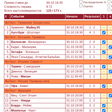
Распределение %
Прием ставок до
30-10 18:30
Оценка
Сложность тиража
9.72
Всего карточек/вариантов
125 / 173 »
#
Событие
Начало
Результат
1
x
Футбол - Германия. Бундеслига
1.
Арминия -
Майнц 05
30-10 18:30
1 : 2
-
-
2.
Аугсбург
- Штутгарт
31-10 19:30
4 : 1
-
Футбол - Испания. Примера
3.
Валенсия
- Вильярреал
30-10 21:30
2 : 0
-
4.
Кадис - Мальорка
31-10 18:00
1 : 1
-
5.
Хетафе
- Эспаньол
31-10 22:30
2 : 1
-
6.
Реал Сосьедад - Атлетик Бильбао
01-11 01:00
1 : 1
-
Футбол - Италия. Серия А
7.
Торино
- Сампдория
30-10 23:45
3 : 0
-
8.
Дженоа - Венеция
31-10 19:00
0 : 0
-
9.
Рома -
Милан
01-11 00:45
1 : 2
-
-
Футбол - Россия. Премьер-лига
10.
Уфа
- Ахмат
31-10 16:00
1 : 0
-
Футбол - Франция
11.
Мец - Сент-Этьен
30-10 20:00
1 : 1
-
12.
Анже -
Ницца
31-10 17:00
1 : 2
-
-
13.
Бордо
- Реймс
31-10 19:00
3 : 2
-
14.
Монпелье
- Нант
31-10 19:00
2 : 0
-