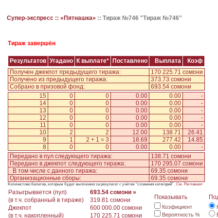
Супер-экспресс ::
«Пятнашка»
::
Тираж №746 "Тираж №746"
Тираж завершён
Результатов
Угадано
К выплате*
Поставлено
Выплата
Коэф
Получен джекпот предыдущего тиража:
170 225.71 сомони
Получено из предыдущего тиража:
373.73 сомони
Собрано в призовой фонд:
693.54 сомони
15
0
0
0.00
0.00
-
14
0
0
0.00
0.00
-
13
0
0
0.00
0.00
-
12
0
0
0.00
0.00
-
11
0
0
0.00
0.00
-
10
2
2
12.00
138.71
26.41
9
1
2 + 1 = 3
18.69
277.42
14.85
8
0
0
0.00
0.00
-
Передано в пул следующего тиража:
138.71 сомони
Передано в джекпот следующего тиража:
170 295.07 сомони
В том числе с данного тиража:
69.35 сомони
Организационные сборы:
69.35 сомони
Количестово билетов, которым будет выплачено за результат с учётом "сложения категорий" .
См. Регламент
Разыгрывается (пул)
693.54 сомони »
Показывать
По
(в т.ч. собранный в тираже)
319.81 сомони
Коэфициент
Джекпот
600 000.00 сомони
Вероятность %
(в т.ч. накопленный)
170 225.71 сомони