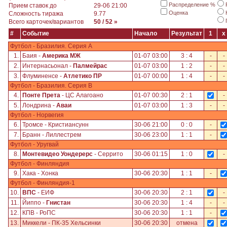
Распределение %
Прием ставок до
29-06 21:00
Оценка
Сложность тиража
9.77
Всего карточек/вариантов
50 / 52 »
#
Событие
Начало
Результат
1
x
Футбол - Бразилия. Серия A
1.
Баия -
Америка МЖ
01-07 03:00
3 : 4
-
-
2.
Интернасьонал -
Палмейрас
01-07 03:00
1 : 2
-
-
3.
Флуминенсе -
Атлетико ПР
01-07 00:00
1 : 4
-
-
Футбол - Бразилия. Серия B
4.
Понте Прета
- ЦС Алагоано
01-07 00:30
2 : 1
-
5.
Лондрина -
Аваи
01-07 03:00
1 : 3
-
-
Футбол - Норвегия
6.
Тромсе - Кристиансунн
30-06 21:00
0 : 0
-
7.
Бранн - Лиллестрем
30-06 23:00
1 : 1
-
Футбол - Уругвай
8.
Монтевидео Уондерерс
- Серрито
30-06 01:15
1 : 0
-
Футбол - Финляндия
9.
Хака - Хонка
30-06 20:30
1 : 1
-
Футбол - Финляндия-1
10.
ВПС
- ЕИФ
30-06 20:30
2 : 1
-
11.
Йиппо -
Гнистан
30-06 20:30
1 : 4
-
-
12.
КПВ - РоПС
30-06 20:30
1 : 1
-
13.
Миккели - ПК-35 Хельсинки
30-06 20:30
отмена