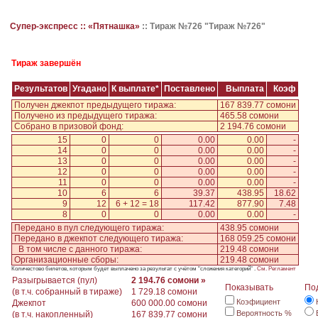
Супер-экспресс ::
«Пятнашка»
::
Тираж №726 "Тираж №726"
Тираж завершён
Результатов
Угадано
К выплате*
Поставлено
Выплата
Коэф
Получен джекпот предыдущего тиража:
167 839.77 сомони
Получено из предыдущего тиража:
465.58 сомони
Собрано в призовой фонд:
2 194.76 сомони
15
0
0
0.00
0.00
-
14
0
0
0.00
0.00
-
13
0
0
0.00
0.00
-
12
0
0
0.00
0.00
-
11
0
0
0.00
0.00
-
10
6
6
39.37
438.95
18.62
9
12
6 + 12 = 18
117.42
877.90
7.48
8
0
0
0.00
0.00
-
Передано в пул следующего тиража:
438.95 сомони
Передано в джекпот следующего тиража:
168 059.25 сомони
В том числе с данного тиража:
219.48 сомони
Организационные сборы:
219.48 сомони
Количестово билетов, которым будет выплачено за результат с учётом "сложения категорий" .
См. Регламент
Разыгрывается (пул)
2 194.76 сомони »
Показывать
По
(в т.ч. собранный в тираже)
1 729.18 сомони
Коэфициент
Джекпот
600 000.00 сомони
Вероятность %
(в т.ч. накопленный)
167 839.77 сомони