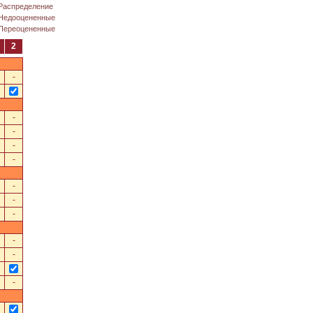
Распределение
Недооцененные
Переоцененные
2
-
-
-
-
-
-
-
-
-
-
-