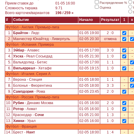
Распределение %
Прием ставок до
01-05 16:00
Оценка
Сложность тиража
9.71
Всего карточек/вариантов
196 / 259 »
#
Событие
Начало
Результат
1
x
Футбол - Англия. Премьер-лига
1.
Брайтон
- Лидс
01-05 19:00
2 : 0
-
2.
Манчестер Юнайтед - Ливерпуль
02-05 20:30
отмена
Футбол - Испания. Примера
3.
Эйбар
- Алавес
01-05 17:00
3 : 0
-
4.
Уэска
- Реал Сосьедад
01-05 21:30
1 : 0
-
5.
Вальядолид - Бетис
02-05 17:00
1 : 1
-
6.
Вильярреал
- Хетафе
02-05 19:15
1 : 0
-
Футбол - Италия. Серия А
7.
Верона - Специя
01-05 18:00
1 : 1
-
8.
Болонья - Фиорентина
02-05 18:00
3 : 3
-
9.
Сампдория
- Рома
02-05 23:45
2 : 0
-
Футбол - Россия. Премьер-лига
10.
Рубин
- Динамо Москва
01-05 16:00
2 : 0
-
11.
Ротор
- Ахмат
01-05 16:00
1 : 0
-
12.
Краснодар -
Сочи
01-05 21:00
1 : 3
-
-
13.
Химки
- Урал
02-05 16:00
1 : 0
-
Футбол - Франция
14.
Брест -
Нант
02-05 18:00
1 : 4
-
-