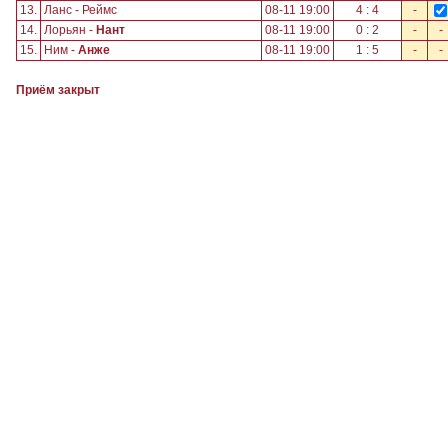
13.
Ланс - Реймс
08-11 19:00
4 : 4
-
14.
Лорьян -
Нант
08-11 19:00
0 : 2
-
-
15.
Ним -
Анже
08-11 19:00
1 : 5
-
-
Приём закрыт