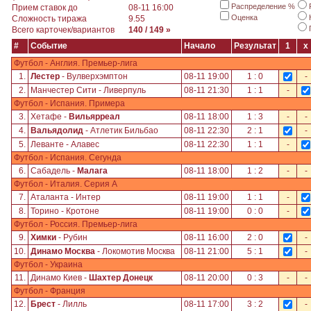
Распределение %
Прием ставок до
08-11 16:00
Оценка
Сложность тиража
9.55
Всего карточек/вариантов
140 / 149 »
#
Событие
Начало
Результат
1
x
Футбол - Англия. Премьер-лига
1.
Лестер
- Вулверхэмптон
08-11 19:00
1 : 0
-
2.
Манчестер Сити - Ливерпуль
08-11 21:30
1 : 1
-
Футбол - Испания. Примера
3.
Хетафе -
Вильярреал
08-11 18:00
1 : 3
-
-
4.
Вальядолид
- Атлетик Бильбао
08-11 22:30
2 : 1
-
5.
Леванте - Алавес
08-11 22:30
1 : 1
-
Футбол - Испания. Сегунда
6.
Сабадель -
Малага
08-11 18:00
1 : 2
-
-
Футбол - Италия. Серия А
7.
Аталанта - Интер
08-11 19:00
1 : 1
-
8.
Торино - Кротоне
08-11 19:00
0 : 0
-
Футбол - Россия. Премьер-лига
9.
Химки
- Рубин
08-11 16:00
2 : 0
-
10.
Динамо Москва
- Локомотив Москва
08-11 21:00
5 : 1
-
Футбол - Украина
11.
Динамо Киев -
Шахтер Донецк
08-11 20:00
0 : 3
-
-
Футбол - Франция
12.
Брест
- Лилль
08-11 17:00
3 : 2
-