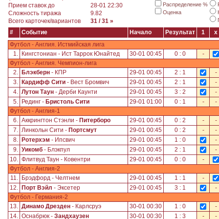
Распределение %
Прием ставок до
28-01 22:30
Оценка
Сложность тиража
9.82
Всего карточек/вариантов
31 / 31 »
#
Событие
Начало
Результат
1
x
Футбол - Англия. Истмийская лига
1.
Кингстониан - Ист Таррок Юнайтед
30-01 00:45
0 : 0
-
Футбол - Англия. Чемпион-лига
2.
Блэкберн
- КПР
29-01 00:45
2 : 1
-
3.
Кардифф Сити
- Вест Бромвич
29-01 00:45
2 : 1
-
4.
Лутон Таун
- Дерби Каунти
29-01 00:45
3 : 2
-
5.
Рединг -
Бристоль Сити
29-01 01:00
0 : 1
-
-
Футбол - Англия-1
6.
Аккрингтон Стэнли -
Питерборо
29-01 00:45
0 : 2
-
-
7.
Линкольн Сити -
Портсмут
29-01 00:45
0 : 2
-
-
8.
Ротерхэм
- Ипсвич
29-01 00:45
1 : 0
-
9.
Уикомб
- Блэкпул
29-01 00:45
2 : 1
-
10.
Флитвуд Таун - Ковентри
29-01 00:45
0 : 0
-
Футбол - Англия-2
11.
Брэдфорд - Челтнем
29-01 00:45
1 : 1
-
12.
Порт Вэйл
- Эксетер
29-01 00:45
3 : 1
-
Футбол - Германия-2
13.
Динамо Дрезден
- Карлсруэ
30-01 00:30
1 : 0
-
14.
Оснабрюк -
Зандхаузен
30-01 00:30
1 : 3
-
-