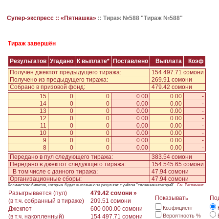
Супер-экспресс ::
«Пятнашка»
::
Тираж №588 "Тираж №588"
Тираж завершён
Результатов
Угадано
К выплате*
Поставлено
Выплата
Коэф
Получен джекпот предыдущего тиража:
154 497.71 сомони
Получено из предыдущего тиража:
269.91 сомони
Собрано в призовой фонд:
479.42 сомони
15
0
0
0.00
0.00
-
14
0
0
0.00
0.00
-
13
0
0
0.00
0.00
-
12
0
0
0.00
0.00
-
11
0
0
0.00
0.00
-
10
0
0
0.00
0.00
-
9
0
0
0.00
0.00
-
8
0
0
0.00
0.00
-
Передано в пул следующего тиража:
383.54 сомони
Передано в джекпот следующего тиража:
154 545.65 сомони
В том числе с данного тиража:
47.94 сомони
Организационные сборы:
47.94 сомони
Количестово билетов, которым будет выплачено за результат с учётом "сложения категорий" .
См. Регламент
Разыгрывается (пул)
479.42 сомони »
Показывать
По
(в т.ч. собранный в тираже)
209.51 сомони
Коэфициент
Джекпот
600 000.00 сомони
Вероятность %
(в т.ч. накопленный)
154 497.71 сомони