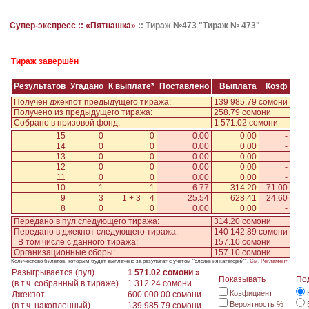
Супер-экспресс ::
«Пятнашка»
::
Тираж №473 "Тираж № 473"
Тираж завершён
Результатов
Угадано
К выплате*
Поставлено
Выплата
Коэф
Получен джекпот предыдущего тиража:
139 985.79 сомони
Получено из предыдущего тиража:
258.79 сомони
Собрано в призовой фонд:
1 571.02 сомони
15
0
0
0.00
0.00
-
14
0
0
0.00
0.00
-
13
0
0
0.00
0.00
-
12
0
0
0.00
0.00
-
11
0
0
0.00
0.00
-
10
1
1
6.77
314.20
71.00
9
3
1 + 3 = 4
25.54
628.41
24.60
8
0
0
0.00
0.00
-
Передано в пул следующего тиража:
314.20 сомони
Передано в джекпот следующего тиража:
140 142.89 сомони
В том числе с данного тиража:
157.10 сомони
Организационные сборы:
157.10 сомони
Количестово билетов, которым будет выплачено за результат с учётом "сложения категорий" .
См. Регламент
Разыгрывается (пул)
1 571.02 сомони »
Показывать
По
(в т.ч. собранный в тираже)
1 312.24 сомони
Коэфициент
Джекпот
600 000.00 сомони
Вероятность %
(в т.ч. накопленный)
139 985.79 сомони