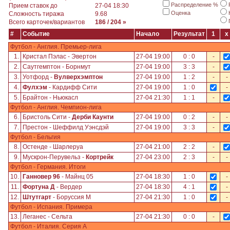
Распределение %
Прием ставок до
27-04 18:30
Оценка
Сложность тиража
9.68
Всего карточек/вариантов
186 / 204 »
#
Событие
Начало
Результат
1
x
Футбол - Англия. Премьер-лига
1.
Кристал Пэлас - Эвертон
27-04 19:00
0 : 0
-
2.
Саутгемптон - Борнмут
27-04 19:00
3 : 3
-
3.
Уотфорд -
Вулверхэмптон
27-04 19:00
1 : 2
-
-
4.
Фулхэм
- Кардифф Сити
27-04 19:00
1 : 0
-
5.
Брайтон - Ньюкасл
27-04 21:30
1 : 1
-
Футбол - Англия. Чемпион-лига
6.
Бристоль Сити -
Дерби Каунти
27-04 19:00
0 : 2
-
-
7.
Престон - Шеффилд Уэнcдэй
27-04 19:00
3 : 3
-
Футбол - Бельгия
8.
Остенде - Шарлеруа
27-04 21:00
2 : 2
-
9.
Мускрон-Перувельз -
Кортрейк
27-04 23:00
2 : 3
-
-
Футбол - Германия. Итоги
10.
Ганновер 96
- Майнц 05
27-04 18:30
1 : 0
-
11.
Фортуна Д
- Вердер
27-04 18:30
4 : 1
-
12.
Штутгарт
- Боруссия М
27-04 21:30
1 : 0
-
Футбол - Испания. Примера
13.
Леганес - Сельта
27-04 21:30
0 : 0
-
Футбол - Италия. Серия А