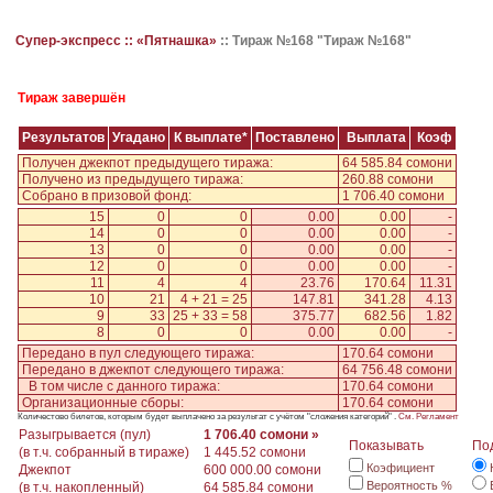
Супер-экспресс ::
«Пятнашка»
::
Тираж №168 "Тираж №168"
Тираж завершён
Результатов
Угадано
К выплате*
Поставлено
Выплата
Коэф
Получен джекпот предыдущего тиража:
64 585.84 сомони
Получено из предыдущего тиража:
260.88 сомони
Собрано в призовой фонд:
1 706.40 сомони
15
0
0
0.00
0.00
-
14
0
0
0.00
0.00
-
13
0
0
0.00
0.00
-
12
0
0
0.00
0.00
-
11
4
4
23.76
170.64
11.31
10
21
4 + 21 = 25
147.81
341.28
4.13
9
33
25 + 33 = 58
375.77
682.56
1.82
8
0
0
0.00
0.00
-
Передано в пул следующего тиража:
170.64 сомони
Передано в джекпот следующего тиража:
64 756.48 сомони
В том числе с данного тиража:
170.64 сомони
Организационные сборы:
170.64 сомони
Количестово билетов, которым будет выплачено за результат с учётом "сложения категорий" .
См. Регламент
Разыгрывается (пул)
1 706.40 сомони »
Показывать
По
(в т.ч. собранный в тираже)
1 445.52 сомони
Коэфициент
Джекпот
600 000.00 сомони
Вероятность %
(в т.ч. накопленный)
64 585.84 сомони