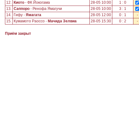
12.
Киото
- ФК Йокогама
28-05 10:00
1 : 0
13.
Саппоро
- Ренофа Ямагучи
28-05 10:00
3 : 1
14.
Гифу -
Ямагата
28-05 12:00
0 : 1
-
15.
Кумамото Раоссо -
Мачида Зелвиа
28-05 15:30
0 : 2
-
Приём закрыт