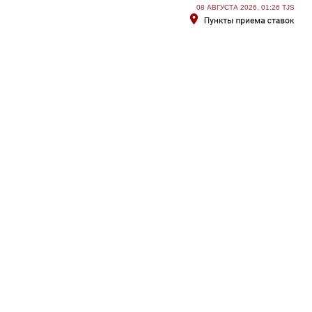
08 АВГУСТА 2026, 01:26 TJS