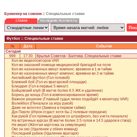
Букмекер на сомони ::
Специальные ставки
СТАВКИ
ПОСЛЕДНИЕ РЕЗУЛЬТАТЫ
Футбол :: Специальные ставки
№
Дата
Событие
Сегодня
999
17:30
Крылья Советов - Балтика. Специальные ставки
Кол-во видеоповторов VAR
Кол-во оказаний помощи медицинской бригадой на поле
Кол-во назначенных минут компенс. времени в 1-м тайме
Кол-во назначенных минут компенс. времени во 2-м тайме
Английский футбол (Гол головой)
Ближний бой (Гол из вратарской площади)
Блицкриг (Гол в первые 5 минут)
Бойцовский клуб (В матче более 6.5 ЖК и удаление)
Борись до конца (Гол в компенсированное время)
Важное решение (Главный судья лично подойдёт к монитору VAR)
Волейбол (Пенальти за игру рукой)
Даже не вспотел (Замена в первом тайме)
Дух Пирло (Игрок отдаст хотя бы 2 голевые передачи)
Как рукой (Гол прямым ударом со штрафного, без учета пенальти)
На встречных курсах (В матче более 3.5 голов и 14.5 ударов в створ)
Не верю! (Жёлтая карточка за симуляцию)
Око за око (Удаление у обеих команд)
Последний рубеж (Удаление вратаря)