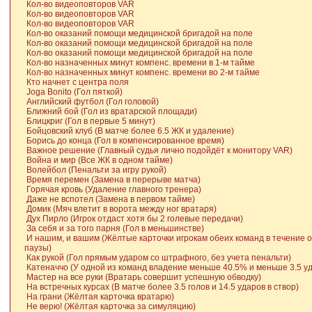
Кол-во видеоповторов VAR
Кол-во видеоповторов VAR
Кол-во видеоповторов VAR
Кол-во оказаний помощи медицинской бригадой на поле
Кол-во оказаний помощи медицинской бригадой на поле
Кол-во оказаний помощи медицинской бригадой на поле
Кол-во назначенных минут компенс. времени в 1-м тайме
Кол-во назначенных минут компенс. времени во 2-м тайме
Кто начнет с центра поля
Joga Bonito (Гол пяткой)
Английский футбол (Гол головой)
Ближний бой (Гол из вратарской площади)
Блицкриг (Гол в первые 5 минут)
Бойцовский клуб (В матче более 6.5 ЖК и удаление)
Борись до конца (Гол в компенсированное время)
Важное решение (Главный судья лично подойдёт к монитору VAR)
Война и мир (Все ЖК в одном тайме)
Волейбол (Пенальти за игру рукой)
Время перемен (Замена в перерыве матча)
Горячая кровь (Удаление главного тренера)
Даже не вспотел (Замена в первом тайме)
Домик (Мяч влетит в ворота между ног вратаря)
Дух Пирло (Игрок отдаст хотя бы 2 голевые передачи)
За себя и за того парня (Гол в меньшинстве)
И нашим, и вашим (Жёлтые карточки игрокам обеих команд в течение 
паузы)
Как рукой (Гол прямым ударом со штрафного, без учета пенальти)
Катеначчо (У одной из команд владение меньше 40.5% и меньше 3.5 уд
Мастер на все руки (Вратарь совершит успешную обводку)
На встречных курсах (В матче более 3.5 голов и 14.5 ударов в створ)
На грани (Жёлтая карточка вратарю)
Не верю! (Жёлтая карточка за симуляцию)