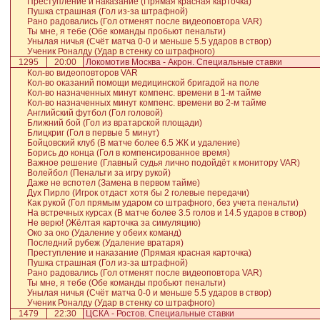
Преступление и наказание (Прямая красная карточка)
Пушка страшная (Гол из-за штрафной)
Рано радовались (Гол отменят после видеоповтора VAR)
Ты мне, я тебе (Обе команды пробьют пенальти)
Унылая ничья (Счёт матча 0-0 и меньше 5.5 ударов в створ)
Ученик Роналду (Удар в стенку со штрафного)
1295
20:00
Локомотив Москва - Акрон. Специальные ставки
Кол-во видеоповторов VAR
Кол-во оказаний помощи медицинской бригадой на поле
Кол-во назначенных минут компенс. времени в 1-м тайме
Кол-во назначенных минут компенс. времени во 2-м тайме
Английский футбол (Гол головой)
Ближний бой (Гол из вратарской площади)
Блицкриг (Гол в первые 5 минут)
Бойцовский клуб (В матче более 6.5 ЖК и удаление)
Борись до конца (Гол в компенсированное время)
Важное решение (Главный судья лично подойдёт к монитору VAR)
Волейбол (Пенальти за игру рукой)
Даже не вспотел (Замена в первом тайме)
Дух Пирло (Игрок отдаст хотя бы 2 голевые передачи)
Как рукой (Гол прямым ударом со штрафного, без учета пенальти)
На встречных курсах (В матче более 3.5 голов и 14.5 ударов в створ)
Не верю! (Жёлтая карточка за симуляцию)
Око за око (Удаление у обеих команд)
Последний рубеж (Удаление вратаря)
Преступление и наказание (Прямая красная карточка)
Пушка страшная (Гол из-за штрафной)
Рано радовались (Гол отменят после видеоповтора VAR)
Ты мне, я тебе (Обе команды пробьют пенальти)
Унылая ничья (Счёт матча 0-0 и меньше 5.5 ударов в створ)
Ученик Роналду (Удар в стенку со штрафного)
1479
22:30
ЦСКА - Ростов. Специальные ставки