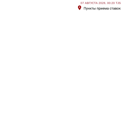
07 АВГУСТА 2026, 00:20 TJS