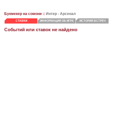
Букмекер на сомони ::
Интер -
Арсенал
СТАВКИ
ИНФОРМАЦИЯ ОБ ИГРЕ
ИСТОРИЯ ВСТРЕЧ
Событий или ставок не найдено