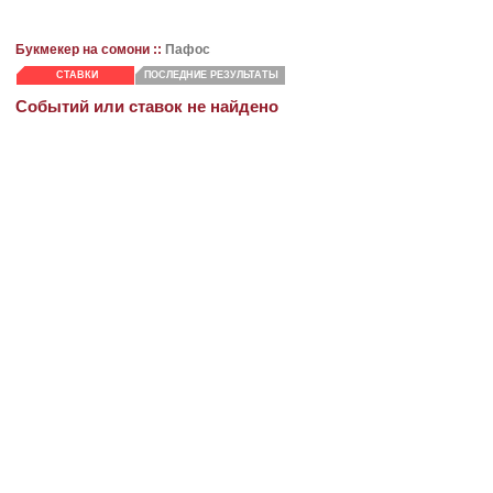
Букмекер на сомони ::
Пафос
СТАВКИ
ПОСЛЕДНИЕ РЕЗУЛЬТАТЫ
Событий или ставок не найдено