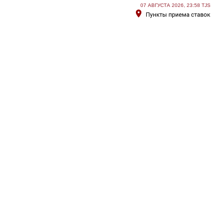
07 АВГУСТА 2026, 23:58 TJS