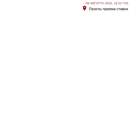
08 АВГУСТА 2026, 18:22 TJS