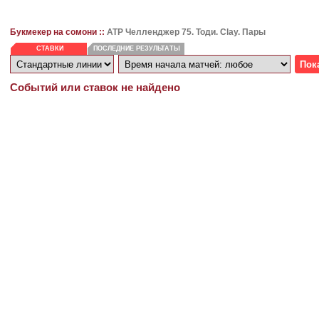
Букмекер на сомони ::
ATP Челленджер 75. Тоди. Clay. Пары
СТАВКИ
ПОСЛЕДНИЕ РЕЗУЛЬТАТЫ
Событий или ставок не найдено