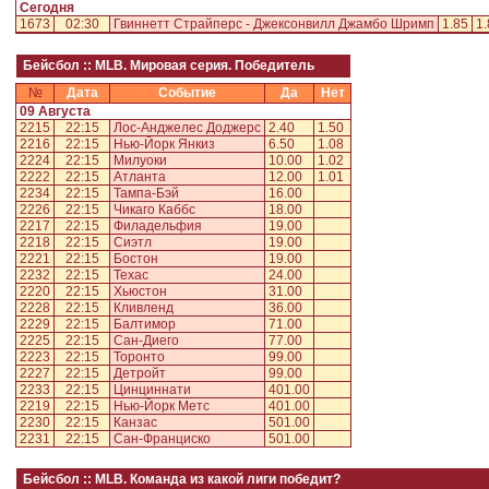
Сегодня
1673
02:30
Гвиннетт Страйперс - Джексонвилл Джамбо Шримп
1.85
1.
Бейсбол :: MLB. Мировая серия. Победитель
№
Дата
Событие
Да
Нет
09 Августа
2215
22:15
Лос-Анджелес Доджерс
2.40
1.50
2216
22:15
Нью-Йорк Янкиз
6.50
1.08
2224
22:15
Милуоки
10.00
1.02
2222
22:15
Атланта
12.00
1.01
2234
22:15
Тампа-Бэй
16.00
2226
22:15
Чикаго Каббс
18.00
2217
22:15
Филадельфия
19.00
2218
22:15
Сиэтл
19.00
2221
22:15
Бостон
19.00
2232
22:15
Техас
24.00
2220
22:15
Хьюстон
31.00
2228
22:15
Кливленд
36.00
2229
22:15
Балтимор
71.00
2225
22:15
Сан-Диего
77.00
2223
22:15
Торонто
99.00
2227
22:15
Детройт
99.00
2233
22:15
Цинциннати
401.00
2219
22:15
Нью-Йорк Метс
401.00
2230
22:15
Канзас
501.00
2231
22:15
Сан-Франциско
501.00
Бейсбол :: MLB. Команда из какой лиги победит?