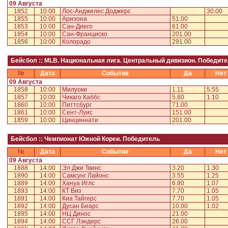
09 Августа
1852
10:00
Лос-Анджелес Доджерс
30.00
1855
10:00
Аризона
51.00
1853
10:00
Сан-Диего
61.00
1854
10:00
Сан-Франциско
201.00
1856
10:00
Колорадо
291.00
Бейсбол :: MLB. Национальная лига. Центральный дивизион. Победит
№
Дата
Событие
Да
Нет
09 Августа
1858
10:00
Милуоки
1.11
5.55
1857
10:00
Чикаго Каббс
5.80
1.10
1860
10:00
Питтсбург
71.00
1861
10:00
Сент-Луис
151.00
1859
10:00
Цинциннати
201.00
Бейсбол :: Чемпионат Южной Кореи. Победитель
№
Дата
Событие
Да
Нет
09 Августа
1888
14:00
Эл Джи Твинс
3.20
1.30
1890
14:00
Самсунг Лайонс
3.55
1.25
1889
14:00
Хануа Иглс
6.80
1.07
1893
14:00
КТ Виз
7.70
1.05
1891
14:00
Киа Тайгерс
7.70
1.05
1892
14:00
Дусан Беарс
10.00
1.02
1895
14:00
НЦ Динос
21.00
1894
14:00
ССГ Лэндерс
26.00