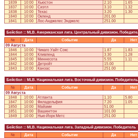
1839
10:00
Хьюстон
2.10
1.65
1837
10:00
Сиэтл
3.10
1.32
1838
10:00
Техас
3.20
1.30
1840
10:00
Окленд
201.00
1841
10:00
Лос-Анджелес Энджелс
251.00
Бейсбол :: MLB. Американская лига. Центральный дивизион. Победите
№
Дата
Событие
Да
Нет
09 Августа
1846
10:00
Чикаго Уайт Сокс
1.87
1.83
1844
10:00
Кливленд
3.30
1.28
1845
10:00
Миннесота
5.55
1.11
1842
10:00
Детройт
15.00
1843
10:00
Канзас
251.00
Бейсбол :: MLB. Национальная лига. Восточный дивизион. Победитель
№
Дата
Событие
Да
Нет
09 Августа
1848
10:00
Атланта
1.10
5.80
1847
10:00
Филадельфия
7.20
1.05
1850
10:00
Майами
51.00
1851
10:00
Вашингтон
101.00
1849
10:00
Нью-Йорк Метс
251.00
Бейсбол :: MLB. Национальная лига. Западный дивизион. Победитель
№
Дата
Событие
Да
Нет