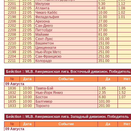
2201
22:05
Милуоки
5.30
1.12
2200
22:05
Атланта
6.40
1.08
2203
22:05
Чикаго Каббс
10.00
1.02
2198
22:05
Филадельфия
11.00
1.01
2206
22:05
Аризона
27.00
2202
22:05
Сан-Диего
35.00
2209
22:05
Питтсбург
37.00
2208
22:05
Майами
81.00
2207
22:05
Сент-Луис
101.00
2210
22:05
Вашингтон
151.00
2205
22:05
Цинциннати
151.00
2199
22:05
Нью-Йорк Метс
251.00
2204
22:05
Сан-Франциско
251.00
2211
22:05
Колорадо
351.00
Бейсбол :: MLB. Американская лига. Восточный дивизион. Победитель
№
Дата
Событие
Да
Нет
09 Августа
1836
10:00
Тампа-Бэй
1.85
1.85
1832
10:00
Нью-Йорк Янкиз
2.35
1.52
1834
10:00
Бостон
6.80
1.07
1835
10:00
Балтимор
101.00
1833
10:00
Торонто
201.00
Бейсбол :: MLB. Американская лига. Западный дивизион. Победитель
№
Дата
Событие
Да
Нет
09 Августа