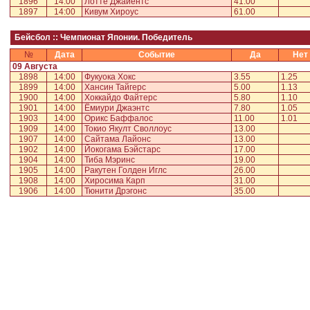
1896
14:00
Лотте Джайентс
41.00
1897
14:00
Кивум Хироус
61.00
Бейсбол :: Чемпионат Японии. Победитель
№
Дата
Событие
Да
Нет
09 Августа
1898
14:00
Фукуока Хокс
3.55
1.25
1899
14:00
Хансин Тайгерс
5.00
1.13
1900
14:00
Хоккайдо Файтерс
5.80
1.10
1901
14:00
Ёмиури Джаэнтс
7.80
1.05
1903
14:00
Орикс Баффалос
11.00
1.01
1909
14:00
Токио Якулт Своллоус
13.00
1907
14:00
Сайтама Лайонс
13.00
1902
14:00
Йокогама Бэйстарс
17.00
1904
14:00
Тиба Мэринс
19.00
1905
14:00
Ракутен Голден Иглс
26.00
1908
14:00
Хиросима Карп
31.00
1906
14:00
Тюнити Дрэгонс
35.00