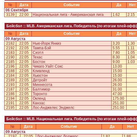
№
Дата
Событие
Да
Нет
06 Сентября
3139
22:00
Национальная лига - Американская лига
1.62
2.15
Бейсбол :: MLB. Американская лига. Победитель (по итогам плей-офф)
№
Дата
Событие
Да
Нет
09 Августа
2182
22:05
Нью-Йорк Янкиз
3.20
1.30
2192
22:05
Тампа-Бэй
5.55
1.11
2183
22:05
Сиэтл
7.80
1.05
2190
22:05
Техас
8.30
1.04
2185
22:05
Бостон
9.00
1.03
2196
22:05
Чикаго Уайт Сокс
13.00
2188
22:05
Кливленд
15.00
2184
22:05
Хьюстон
15.00
2189
22:05
Детройт
26.00
2193
22:05
Миннесота
26.00
2187
22:05
Балтимор
31.00
2186
22:05
Торонто
47.00
2194
22:05
Окленд
175.00
2191
22:05
Канзас
251.00
2195
22:05
Лос-Анджелес Энджелс
251.00
Бейсбол :: MLB. Национальная лига. Победитель (по итогам плей-офф
№
Дата
Событие
Да
Нет
09 Августа
2197
22:05
Лос-Анджелес Доджерс
1.82
1.88