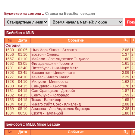
Букмекер на сомони ::
Ставки на Бейсбол сегодня
Бейсбол :: MLB
П
№
Дата
Событие
1
Сегодня
1630
00:05
Нью-Йорк Янкиз - Атланта
2.08
1.
1656
01:10
Бостон - Окленд
1.37
2.
1657
01:10
Майами - Лос-Анджелес Энджелс
1.60
2.
1692
03:05
Филадельфия - Торонто
1.61
2.
1701
03:40
Питтсбург - Нью-Йорк Метс
1.65
2.
1703
03:45
Вашингтон - Цинциннати
2.09
1.
1727
04:10
Канзас - Чикаго Каббс
2.29
1.
1728
04:10
Милуоки - Миннесота
1.62
2.
1730
04:15
Сан-Диего - Хьюстон
1.76
1.
1731
04:15
Сан-Франциско - Детройт
1.87
1.
1732
04:15
Сент-Луис - Колорадо
1.59
2.
1733
04:15
Техас - Балтимор
1.65
2.
1734
04:15
Чикаго Уайт Сокс - Кливленд
2.08
1.
1769
05:10
Аризона - Лос-Анджелес Доджерс
2.38
1.
1804
06:50
Сиэтл - Тампа-Бэй
1.80
1.
Бейсбол :: MiLB. Minor League
П
№
Дата
Событие
1